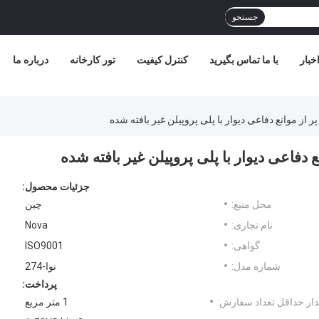
جستجو
خبار
با ما تماس بگیرید
کنترل کیفیت
تور کارخانه
درباره ما
 موانع دفاعی دیوار با پلی پروپیلن غیر بافته شده
فاعی دیوار با پلی پروپیلن غیر بافته شده
جزئیات محصول:
محل منبع:
چين
نام تجاری:
Nova
گواهی:
ISO9001
شماره مدل:
نوا-274
پرداخت:
ار حداقل تعداد سفارش:
1 متر مربع