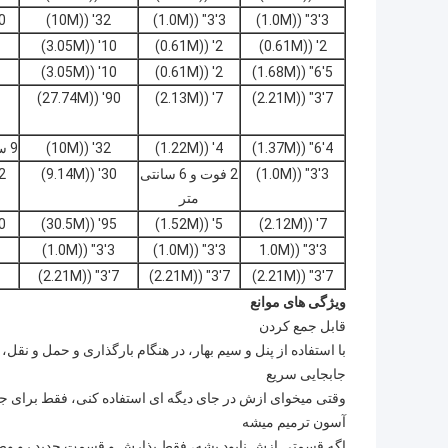
3'3" ((1.0M)
3'3" ((1.0M)
32' ((10M)
10 سلو
10' ((3.05M)
2' ((0.61M)
2' ((0.61M)
10' ((3.05M)
2' ((0.61M)
5'6" ((1.68M)
90' ((27.74M)
7' ((2.13M)
7'3" ((2.21M)
4'6" ((1.37M)
4' ((1.22M)
32' ((10M)
9 سلول ((1*4، 1*5)
3'3" ((1.0M)
2 فوت و 6 سانتی
30' ((9.14M)
12 سلو
متر
7' ((2.12M)
5' ((1.52M)
95' ((30.5M)
20 سلو
3'3" ((1.0M)
3'3" ((1.0M)
3'3" ((1.0M
7'3" ((2.21M)
7'3" ((2.21M)
7'3" ((2.21M)
ویژگی های موانع
قابل جمع کردن
با استفاده از پنل و سیم بهار، در هنگام بارگذاری و حمل و نق
جابجایی سریع
وقتی میخوای ازش در جای دیگه ای استفاده کنی، فقط برای جاب
آسون ترمیم میشه
اگه قسمتي ازش نابود بشه، فقط بذارش و قسمت جديد رو و