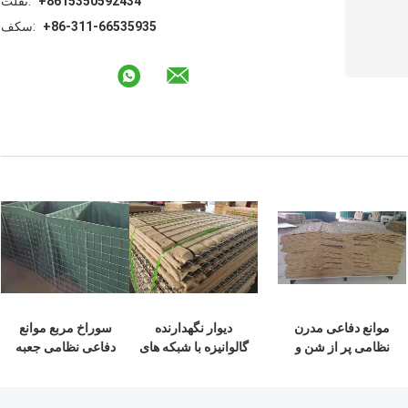
+8615350592434
تلفن:
+86-311-66535935
فکس:
موانع دفاعی مدرن
دیوار نگهدارنده
سوراخ مربع موانع
نظامی پر از شن و
گالوانیزه با شبکه های
دفاعی نظامی جعبه
ماسه با ژئوتکستیل
جوشیده شده
گابيون با ژئوتکستيل
قهوه ای
سبز