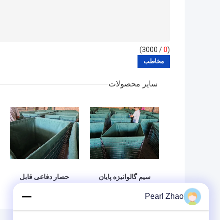
/ 3000)
0
(
سایر محصولات
سیم گالوانیزه پایان
حصار دفاعی قابل
نظامی موانع با کار
جمع شدن از سیم
Pearl Zhao
سنگین غیر بافته پلی
گالوانیزه پر شده با
پروپیلن ژئوتکستیل و
شن و ماسه و خاک با
اندازه های مختلف
پلی‌پروپیلن نبافته و