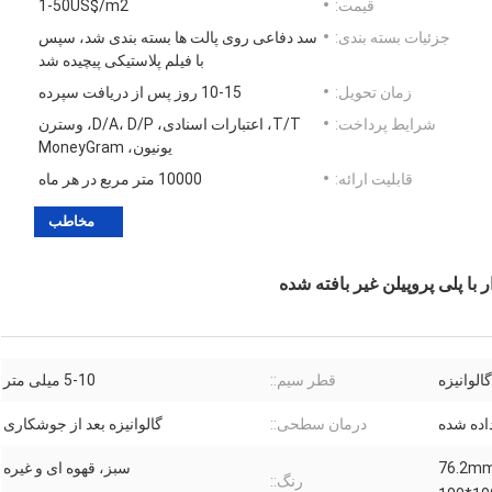
قیمت:
1-50US$/m2
جزئیات بسته بندی:
سد دفاعی روی پالت ها بسته بندی شد، سپس
با فیلم پلاستیکی پیچیده شد
زمان تحویل:
10-15 روز پس از دریافت سپرده
شرایط پرداخت:
T/T، اعتبارات اسنادی، D/A، D/P، وسترن
یونیون، MoneyGram
قابلیت ارائه:
10000 متر مربع در هر ماه
مخاطب
ا پلی پروپیلن غیر بافته شده
الوانیزه
قطر سیم::
5-10 میلی متر
ده شده
درمان سطحی::
گالوانیزه بعد از جوشکاری
76.2*76
سبز، قهوه ای و غیره
رنگ::