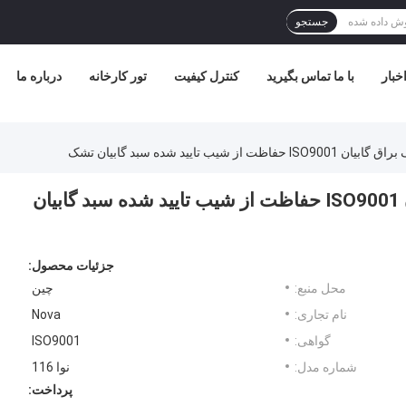
جستجو
خبار
با ما تماس بگیرید
کنترل کیفیت
تور کارخانه
درباره ما
پوشش PVC رینو گابیان تشک براق گابیان ISO9001 حفاظت از شیب تایید شده سبد گابیان
جزئیات محصول:
محل منبع:
چين
نام تجاری:
Nova
گواهی:
ISO9001
شماره مدل:
نوا 116
پرداخت: