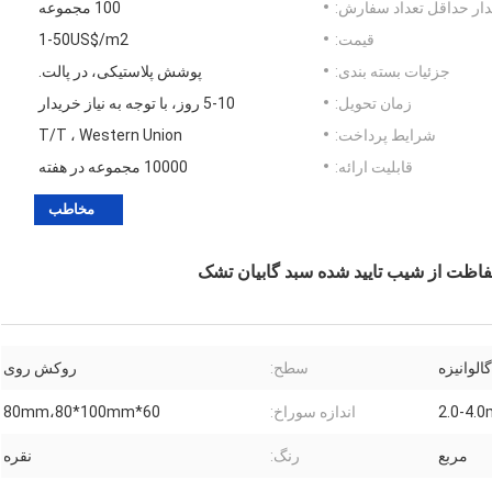
ار حداقل تعداد سفارش:
100 مجموعه
قیمت:
1-50US$/m2
جزئیات بسته بندی:
پوشش پلاستیکی، در پالت.
زمان تحویل:
5-10 روز، با توجه به نیاز خریدار
شرایط پرداخت:
T/T ، Western Union
قابلیت ارائه:
10000 مجموعه در هفته
مخاطب
الوانیزه
سطح:
روکش روی
2.0-4.
اندازه سوراخ:
60*80mm،80*100mm
مربع
رنگ:
نقره