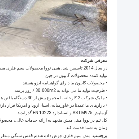
معرفی شرکت
در سال 2014 تاسیس شد، هیبی نووا محصولات سیم فلزی میش شرکت، لمیتد شده است یک حرفه ای
تولید کننده محصولات گابیون در چین.
• محصولات گابیون ما دارای گواهینامه ایزو هستند.
• ظرفیت تولید ما می تواند به 30،000m2 / روز برسد.
• ما یک شرکت 2 کارخانه با مجموع بیش از 30 دستگاه بافتن هستیم.
آزمایش ASTM975 و استاندارد EN 10223 گذراندند.
کل تیم در نووا میتل میش متعهد به ارائه خدمات عالی، محص
زمان به شما خدمت کند.
,
برچسب:
مش سیم فلزی جوش داده شده
قفس سنگی منظره ا