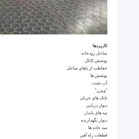
کاربردها:
ساحل رودخانه
پوشش کانال
حفاظت از پاهاي ساحل
پوشش ها
آب نشت.
"وييرز".
بانک هاي جريان
ديوار دريايي
تپه هاي پايدار
ديوار نگهدارنده
سد جاده ها
قطعات راه آهن