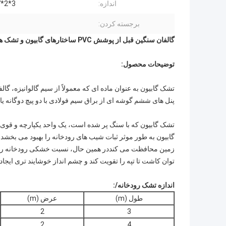
اندازه:
3*2*0.17 متر
برجسته کردن:
گالفان سنگین قبل از پوشش PVC ساختارهای گابیون و تشک های سنگی
توضیحات محصول:
پنل های ششم گوشه ای از براق سیم فولادی با دو پیچ دوگانه
تشک گابیون که با سنگ پر شده است، یک واحد یکپارچه و قوی
گابیون به طور موثر ثبات شیب های رودخانه را بهبود می بخشد و
زمین محافظت می کنددر همین حال، نسبت خشکی رودخانه را به
توان کاشت تا تپه را تقویت کند و چشم انداز خوشایند تری ایجاد 
اندازه تشک رودخانه/:
طول (m)
عرض (m)
2
3
2
4