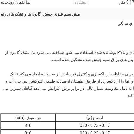
استفاده:
ساختمان رودخانه
مش سیم فلزی جوش
,
گابون ها و تشک های رنو
تشک گابيون به عنوان ماده ای که معمولاً از سیم گالوانیزه، گالفان و PVC پوشانده شده استفاده می شود شناخته می شود.یک تشک گابیون از
 یا پنل های براق سیم جوش شده تشکیل شده است.
 برای حفاظت از پاکسازی و کنترل فرسایش از سه جنبه ایجاد می کند.تشک
 آنها را از پاکسازی از طریق اطمینان از مبادله طبیعی کنوکشن بین بدن آب و
 دلیل مقاومت بسیار عالی در برابر برش افزایش می دهد.گیاهان سبز را می
کند.
ارتفاع (م)
نوع میش (cm)
6*8
0.17 - 0.23 - 030
6*8
0.17 - 0.23 - 030