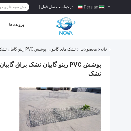
درخواست نقل قول
|
Persian
پرونده ها
ا
خانه
محصولات
تشک های گابیون
پوشش PVC رینو گابیان تشک براق گابیان ISO9001 حفاظت از شیب تایید شده سبد گابیان تشک
تشک